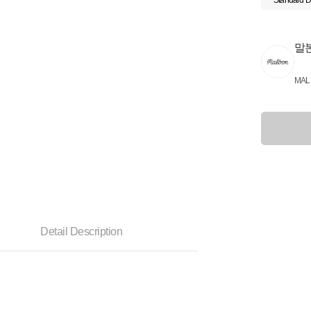
Standard D
말
MAL
Detail Description