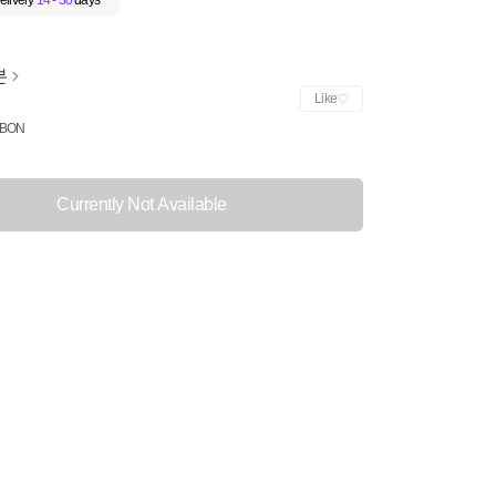
elivery
14 - 30
days
본
Like
BON
Currently Not Available