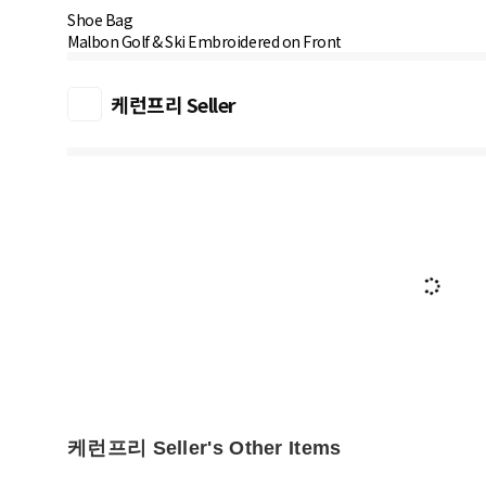
Shoe Bag
Malbon Golf & Ski Embroidered on Front
케런프리 Seller
케런프리 Seller's Other Items