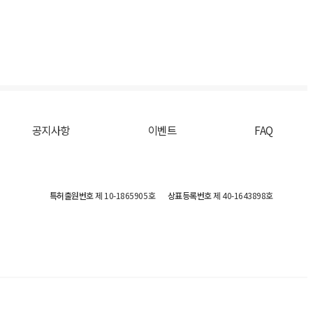
공지사항
이벤트
FAQ
특허출원번호
제 10-1865905호
상표등록번호
제 40-1643898호