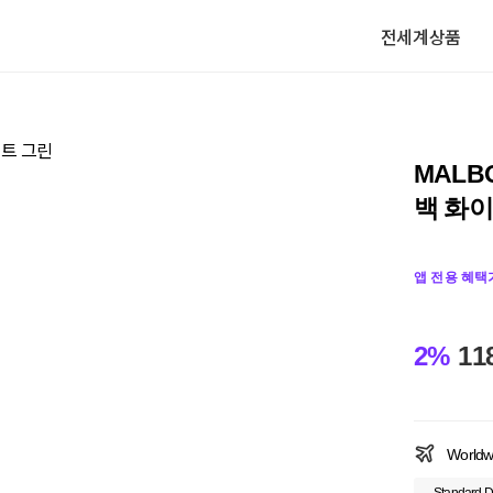
전세계상품
MALB
백 화이
앱 전용 혜택
2%
11
Worldw