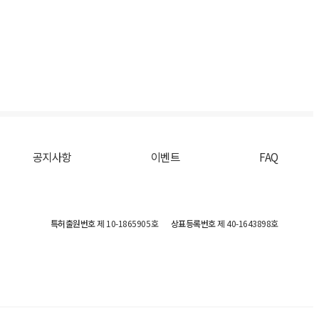
공지사항
이벤트
FAQ
특허출원번호
제 10-1865905호
상표등록번호
제 40-1643898호