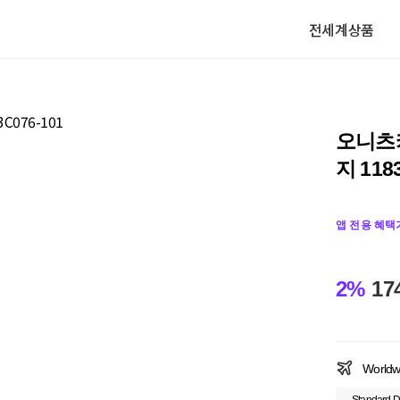
전세계상품
오니츠
지 118
앱 전용 혜택
2%
17
Worldw