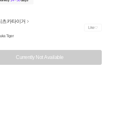
elivery
14 - 30
days
니츠카타이거
Like
suka Tiger
Currently Not Available