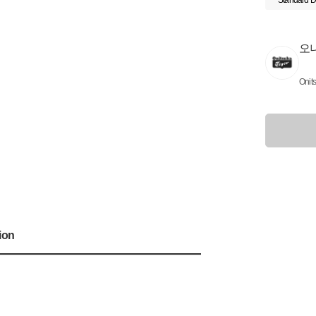
Standard D
오
Onit
ion