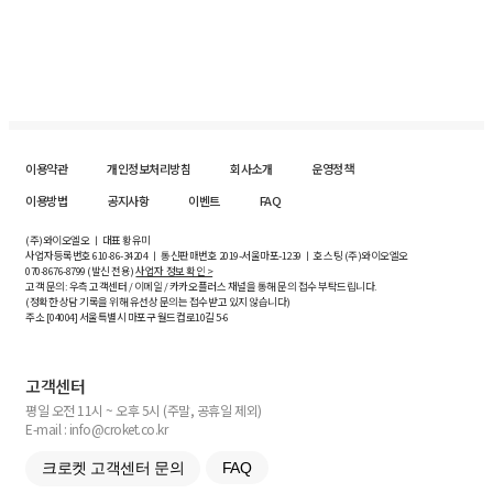
이용약관
개인정보처리방침
회사소개
운영정책
이용방법
공지사항
이벤트
FAQ
(주)와이오엘오 ㅣ 대표 황유미
사업자등록번호
610-86-34204
ㅣ 통신판매번호 2019-서울마포-1239 ㅣ 호스팅 (주)와이오엘오
070-8676-8799 (발신 전용)
사업자 정보 확인 >
고객 문의: 우측 고객센터 / 이메일 / 카카오플러스 채널을 통해 문의 접수 부탁드립니다.
(정확한 상담 기록을 위해 유선상 문의는 접수받고 있지 않습니다)
주소 [
04004
] 서울특별시 마포구 월드컵로10길
5-6
고객센터
평일 오전 11시 ~ 오후 5시 (주말, 공휴일 제외)
E-mail : info@croket.co.kr
크로켓 고객센터 문의
FAQ