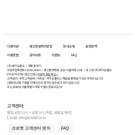
이용약관
개인정보처리방침
회사소개
운영정책
이용방법
공지사항
이벤트
FAQ
(주)와이오엘오 ㅣ 대표 황유미
사업자등록번호
610-86-34204
ㅣ 통신판매번호 2019-서울마포-1239 ㅣ 호스팅 (주)와이오엘오
070-8676-8799 (발신 전용)
사업자 정보 확인 >
고객 문의: 우측 고객센터 / 이메일 / 카카오플러스 채널을 통해 문의 접수 부탁드립니다.
(정확한 상담 기록을 위해 유선상 문의는 접수받고 있지 않습니다)
주소 [
04004
] 서울특별시 마포구 월드컵로10길
5-6
고객센터
평일 오전 11시 ~ 오후 5시 (주말, 공휴일 제외)
E-mail : info@croket.co.kr
크로켓 고객센터 문의
FAQ