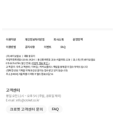
이용약관
개인정보처리방침
회사소개
운영정책
이용방법
공지사항
이벤트
FAQ
(주)와이오엘오 ㅣ 대표 황유미
사업자등록번호
610-86-34204
ㅣ 통신판매번호 2019-서울마포-1239 ㅣ 호스팅 (주)와이오엘오
070-8676-8799 (발신 전용)
사업자 정보 확인 >
고객 문의: 우측 고객센터 / 이메일 / 카카오플러스 채널을 통해 문의 접수 부탁드립니다.
(정확한 상담 기록을 위해 유선상 문의는 접수받고 있지 않습니다)
주소 [
04004
] 서울특별시 마포구 월드컵로10길
5-6
고객센터
평일 오전 11시 ~ 오후 5시 (주말, 공휴일 제외)
E-mail : info@croket.co.kr
크로켓 고객센터 문의
FAQ