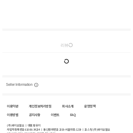
리뷰
Seller Information
이용약관
개인정보처리방침
회사소개
운영정책
이용방법
공지사항
이벤트
FAQ
(주)와이오엘오 ㅣ 대표 황유미
사업자등록번호
610-86-34204
ㅣ 통신판매번호 2019-서울마포-1239 ㅣ 호스팅 (주)와이오엘오