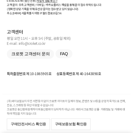
070-8676-8799 (발신 전용)
사업자 정보 확인 >
고객 문의: 우측 고객센터 / 이메일 / 카카오플러스 채널을 통해 문의 접수 부탁드립니다.
(정확한 상담 기록을 위해 유선상 문의는 접수받고 있지 않습니다)
주소 [
04004
] 서울특별시 마포구 월드컵로10길
5-6
고객센터
평일 오전 11시 ~ 오후 5시 (주말, 공휴일 제외)
E-mail : info@croket.co.kr
크로켓 고객센터 문의
FAQ
특허출원번호
제 10-1865905호
상표등록번호
제 40-1643898호
(주)와이오엘오의 사전 서면 동의 없이 크로켓 사이트의 일체의 정보, 콘텐츠 및 UI등을 상업적 목적으로 전재,
전송, 스크래핑 등 무단 사용할 수 없습니다.
크로켓은 통신판매중개자이며 통신판매의 당사자가 아닙니다. 따라서 크로켓은 상품·거래정보 및 거래에 대
하여 책임을 지지 않습니다.
구매안전서비스 확인증
구매보증보험 확인증