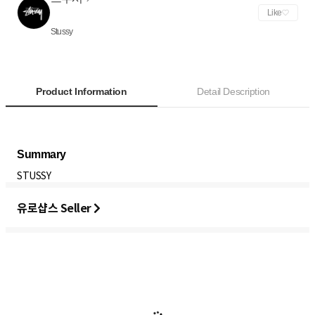
Like
Stussy
Product Information
Detail Description
STUSSY
유로샵스 Seller