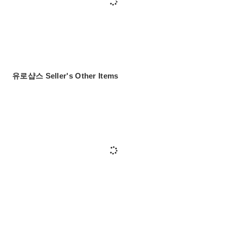
유로샵스 Seller's Other Items