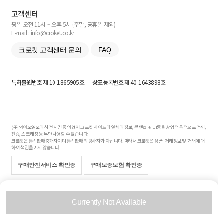
고객센터
평일 오전 11시 ~ 오후 5시 (주말, 공휴일 제외)
E-mail : info@croket.co.kr
크로켓 고객센터 문의
FAQ
특허출원번호
제 10-1865905호
상표등록번호
제 40-1643898호
(주)와이오엘오의 사전 서면 동의 없이 크로켓 사이트의 일체의 정보, 콘텐츠 및 UI등을 상업적 목적으로 전재,
전송, 스크래핑 등 무단 사용할 수 없습니다.
크로켓은 통신판매중개자이며 통신판매의 당사자가 아닙니다. 따라서 크로켓은 상품·거래정보 및 거래에 대
하여 책임을 지지 않습니다.
구매안전서비스 확인증
구매보증보험 확인증
Copyright© 2017-2026 YOLO Co, Ltd. All rights reserved.
Currently Not Available