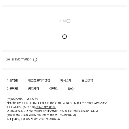
리뷰
Seller Information
이용약관
개인정보처리방침
회사소개
운영정책
이용방법
공지사항
이벤트
FAQ
(주)와이오엘오 ㅣ 대표 황유미
사업자등록번호
610-86-34204
ㅣ 통신판매번호 2019-서울마포-1239 ㅣ 호스팅 (주)와이오엘오
070-8676-8799 (발신 전용)
사업자 정보 확인 >
고객 문의: 우측 고객센터 / 이메일 / 카카오플러스 채널을 통해 문의 접수 부탁드립니다.
(정확한 상담 기록을 위해 유선상 문의는 접수받고 있지 않습니다)
주소 [
04004
] 서울특별시 마포구 월드컵로10길
5-6