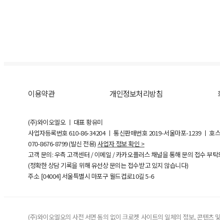
이용약관
개인정보처리방침
(주)와이오엘오 ㅣ 대표 황유미
사업자등록번호
610-86-34204
ㅣ 통신판매번호 2019-서울마포-1239 ㅣ 호
070-8676-8799 (발신 전용)
사업자 정보 확인 >
고객 문의: 우측 고객센터 / 이메일 / 카카오플러스 채널을 통해 문의 접수 부
(정확한 상담 기록을 위해 유선상 문의는 접수받고 있지 않습니다)
주소 [
04004
] 서울특별시 마포구 월드컵로10길
5-6
(주)와이오엘오의 사전 서면 동의 없이 크로켓 사이트의 일체의 정보, 콘텐츠 및 