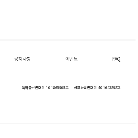
공지사항
이벤트
FAQ
특허출원번호
제 10-1865905호
상표등록번호
제 40-1643898호