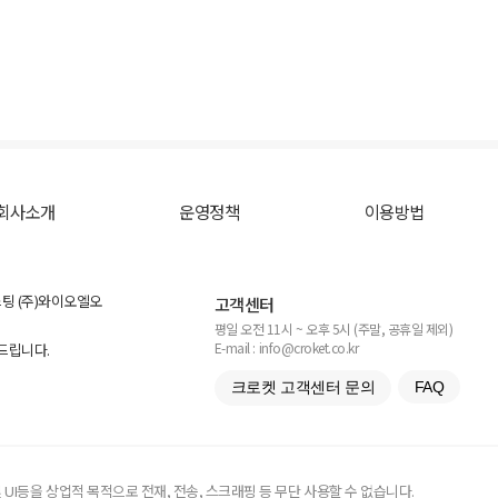
회사소개
운영정책
이용방법
스팅 (주)와이오엘오
고객센터
평일 오전 11시 ~ 오후 5시 (주말, 공휴일 제외)
E-mail : info@croket.co.kr
탁드립니다.
크로켓 고객센터 문의
FAQ
UI등을 상업적 목적으로 전재, 전송, 스크래핑 등 무단 사용할 수 없습니다.