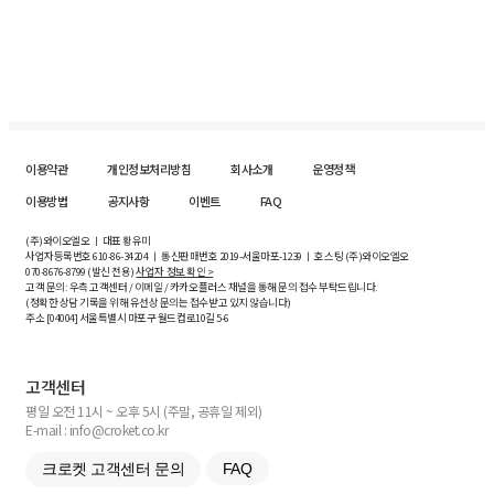
이용약관
개인정보처리방침
회사소개
운영정책
이용방법
공지사항
이벤트
FAQ
(주)와이오엘오 ㅣ 대표 황유미
사업자등록번호
610-86-34204
ㅣ 통신판매번호 2019-서울마포-1239 ㅣ 호스팅 (주)와이오엘오
070-8676-8799 (발신 전용)
사업자 정보 확인 >
고객 문의: 우측 고객센터 / 이메일 / 카카오플러스 채널을 통해 문의 접수 부탁드립니다.
(정확한 상담 기록을 위해 유선상 문의는 접수받고 있지 않습니다)
주소 [
04004
] 서울특별시 마포구 월드컵로10길
5-6
고객센터
평일 오전 11시 ~ 오후 5시 (주말, 공휴일 제외)
E-mail : info@croket.co.kr
크로켓 고객센터 문의
FAQ