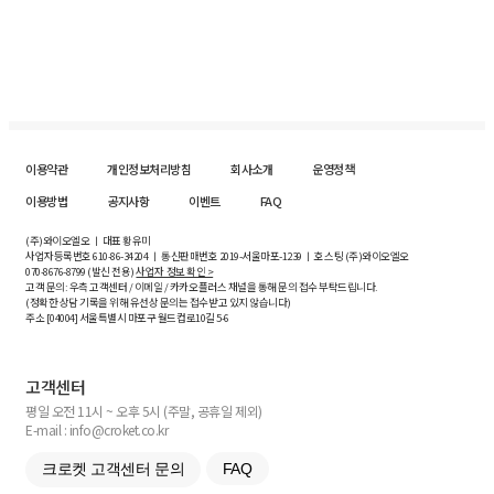
이용약관
개인정보처리방침
회사소개
운영정책
이용방법
공지사항
이벤트
FAQ
(주)와이오엘오 ㅣ 대표 황유미
사업자등록번호
610-86-34204
ㅣ 통신판매번호 2019-서울마포-1239 ㅣ 호스팅 (주)와이오엘오
070-8676-8799 (발신 전용)
사업자 정보 확인 >
고객 문의: 우측 고객센터 / 이메일 / 카카오플러스 채널을 통해 문의 접수 부탁드립니다.
(정확한 상담 기록을 위해 유선상 문의는 접수받고 있지 않습니다)
주소 [
04004
] 서울특별시 마포구 월드컵로10길
5-6
고객센터
평일 오전 11시 ~ 오후 5시 (주말, 공휴일 제외)
E-mail : info@croket.co.kr
크로켓 고객센터 문의
FAQ