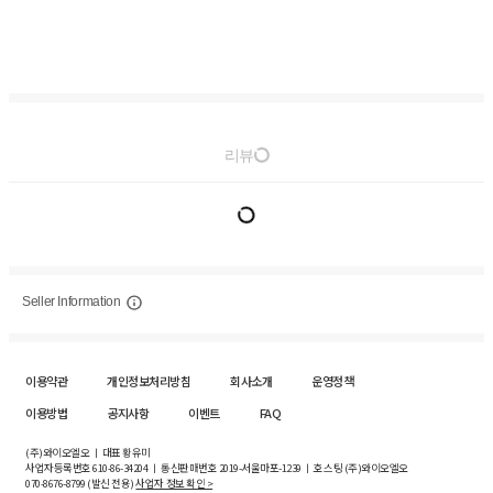
리뷰
Seller Information
이용약관
개인정보처리방침
회사소개
운영정책
이용방법
공지사항
이벤트
FAQ
(주)와이오엘오 ㅣ 대표 황유미
사업자등록번호
610-86-34204
ㅣ 통신판매번호 2019-서울마포-1239 ㅣ 호스팅 (주)와이오엘오
070-8676-8799 (발신 전용)
사업자 정보 확인 >