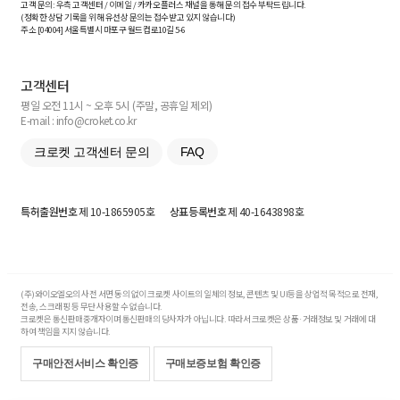
고객 문의: 우측 고객센터 / 이메일 / 카카오플러스 채널을 통해 문의 접수 부탁드립니다.
(정확한 상담 기록을 위해 유선상 문의는 접수받고 있지 않습니다)
주소 [
04004
] 서울특별시 마포구 월드컵로10길
5-6
고객센터
평일 오전 11시 ~ 오후 5시 (주말, 공휴일 제외)
E-mail : info@croket.co.kr
크로켓 고객센터 문의
FAQ
특허출원번호
제 10-1865905호
상표등록번호
제 40-1643898호
(주)와이오엘오의 사전 서면 동의 없이 크로켓 사이트의 일체의 정보, 콘텐츠 및 UI등을 상업적 목적으로 전재,
전송, 스크래핑 등 무단 사용할 수 없습니다.
크로켓은 통신판매중개자이며 통신판매의 당사자가 아닙니다. 따라서 크로켓은 상품·거래정보 및 거래에 대
하여 책임을 지지 않습니다.
구매안전서비스 확인증
구매보증보험 확인증