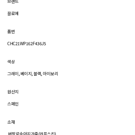
브랜드
끌로에
품번
CHC21WP162F436J5
색상
그레이, 베이지, 블랙, 아이보리
원산지
스페인
소재
버팔로송아지가죽(카프스킨)