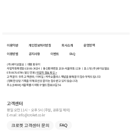
이용약관
개인정보처리방침
회사소개
운영정책
이용방법
공지사항
이벤트
FAQ
(주)와이오엘오 ㅣ 대표 황유미
사업자등록번호
610-86-34204
ㅣ 통신판매번호 2019-서울마포-1239 ㅣ 호스팅 (주)와이오엘오
070-8676-8799 (발신 전용)
사업자 정보 확인 >
고객 문의: 우측 고객센터 / 이메일 / 카카오플러스 채널을 통해 문의 접수 부탁드립니다.
(정확한 상담 기록을 위해 유선상 문의는 접수받고 있지 않습니다)
주소 [
04004
] 서울특별시 마포구 월드컵로10길
5-6
고객센터
평일 오전 11시 ~ 오후 5시 (주말, 공휴일 제외)
E-mail : info@croket.co.kr
크로켓 고객센터 문의
FAQ