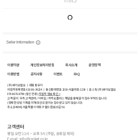
리뷰
Seller Information
이용약관
개인정보처리방침
회사소개
운영정책
이용방법
공지사항
이벤트
FAQ
(주)와이오엘오 ㅣ 대표 황유미
사업자등록번호
610-86-34204
ㅣ 통신판매번호 2019-서울마포-1239 ㅣ 호스팅 (주)와이오엘오
070-8676-8799 (발신 전용)
사업자 정보 확인 >
고객 문의: 우측 고객센터 / 이메일 / 카카오플러스 채널을 통해 문의 접수 부탁드립니다.
(정확한 상담 기록을 위해 유선상 문의는 접수받고 있지 않습니다)
주소 [
04004
] 서울특별시 마포구 월드컵로10길
5-6
고객센터
평일 오전 11시 ~ 오후 5시 (주말, 공휴일 제외)
E-mail : info@croket.co.kr