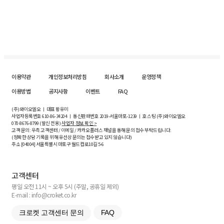
이용약관
개인정보처리방침
회사소개
운영정책
이용방법
공지사항
이벤트
FAQ
(주)와이오엘오 ㅣ 대표 황유미
사업자등록번호
610-86-34204
ㅣ 통신판매번호 2019-서울마포-1239 ㅣ 호스팅 (주)와이오엘오
070-8676-8799 (발신 전용)
사업자 정보 확인 >
고객 문의: 우측 고객센터 / 이메일 / 카카오플러스 채널을 통해 문의 접수 부탁드립니다.
(정확한 상담 기록을 위해 유선상 문의는 접수받고 있지 않습니다)
주소 [
04004
] 서울특별시 마포구 월드컵로10길
5-6
고객센터
평일 오전 11시 ~ 오후 5시 (주말, 공휴일 제외)
E-mail : info@croket.co.kr
크로켓 고객센터 문의
FAQ