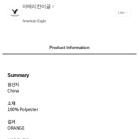
아메리칸이글
Like
American Eagle
Product Information
원산지
China
소재
100% Polyester
컬러
ORANGE