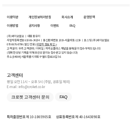
이용약관
개인정보처리방침
회사소개
운영정책
이용방법
공지사항
이벤트
FAQ
(주)와이오엘오 ㅣ 대표 황유미
사업자등록번호
610-86-34204
ㅣ 통신판매번호 2019-서울마포-1239 ㅣ 호스팅 (주)와이오엘오
070-8676-8799 (발신 전용)
사업자 정보 확인 >
고객 문의: 우측 고객센터 / 이메일 / 카카오플러스 채널을 통해 문의 접수 부탁드립니다.
(정확한 상담 기록을 위해 유선상 문의는 접수받고 있지 않습니다)
주소 [
04004
] 서울특별시 마포구 월드컵로10길
5-6
고객센터
평일 오전 11시 ~ 오후 5시 (주말, 공휴일 제외)
E-mail : info@croket.co.kr
크로켓 고객센터 문의
FAQ
특허출원번호
제 10-1865905호
상표등록번호
제 40-1643898호