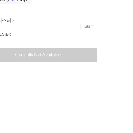
elivery
14 - 30
days
리스터
Like
LISTER
Currently Not Available