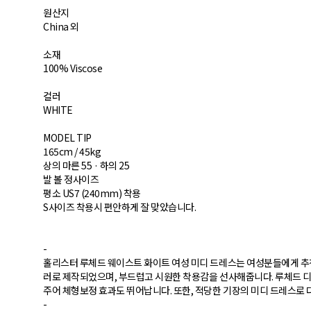
원산지
China 외
소재
100% Viscose
컬러
WHITE
MODEL TIP
165cm / 45kg
상의 마른 55 · 하의 25
발 볼 정사이즈
평소 US7 (240mm) 착용​
S사이즈 착용시 편안하게 잘 맞았습니다.
-
홀리스터 루체드 웨이스트 화이트 여성 미디 드레스는 여성분들에게 추천
러로 제작되었으며, 부드럽고 시원한 착용감을 선사해줍니다. 루체드
주어 체형보정 효과도 뛰어납니다. 또한, 적당한 기장의 미디 드레스로
-