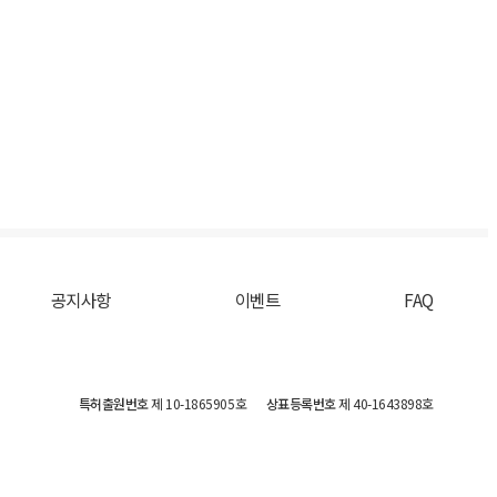
공지사항
이벤트
FAQ
특허출원번호
제 10-1865905호
상표등록번호
제 40-1643898호