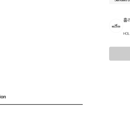
Standard D
홀
HOL
ion