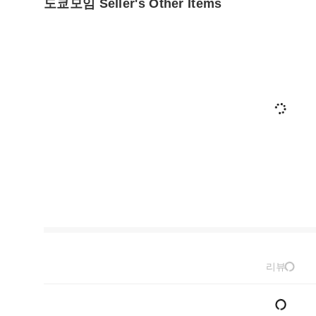
도쿄모임 Seller's Other Items
리뷰