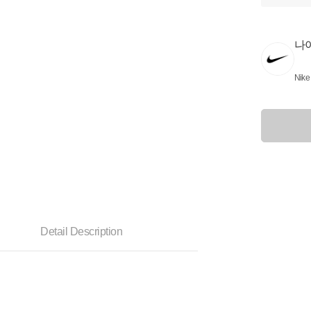
나
Nike
Detail Description