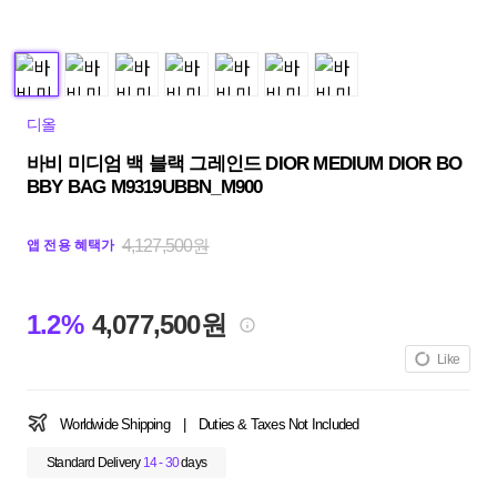
디올
바비 미디엄 백 블랙 그레인드 DIOR MEDIUM DIOR BO
BBY BAG M9319UBBN_M900
4,127,500원
앱 전용 혜택가
1.2%
4,077,500원
Like
Worldwide Shipping
|
Duties & Taxes Not Included
Standard Delivery
14 - 30
days