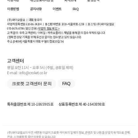
이용방법
공지사항
이벤트
FAQ
(주)와이오엘오 ㅣ 대표 황유미
사업자등록번호
610-86-34204
ㅣ 통신판매번호 2019-서울마포-1239 ㅣ 호스팅 (주)와이오엘오
070-8676-8799 (발신 전용)
사업자 정보 확인 >
고객 문의: 우측 고객센터 / 이메일 / 카카오플러스 채널을 통해 문의 접수 부탁드립니다.
(정확한 상담 기록을 위해 유선상 문의는 접수받고 있지 않습니다)
주소 [
04004
] 서울특별시 마포구 월드컵로10길
5-6
고객센터
평일 오전 11시 ~ 오후 5시 (주말, 공휴일 제외)
E-mail : info@croket.co.kr
크로켓 고객센터 문의
FAQ
특허출원번호
제 10-1865905호
상표등록번호
제 40-1643898호
(주)와이오엘오의 사전 서면 동의 없이 크로켓 사이트의 일체의 정보, 콘텐츠 및 UI등을 상업적 목적으로 전재,
전송, 스크래핑 등 무단 사용할 수 없습니다.