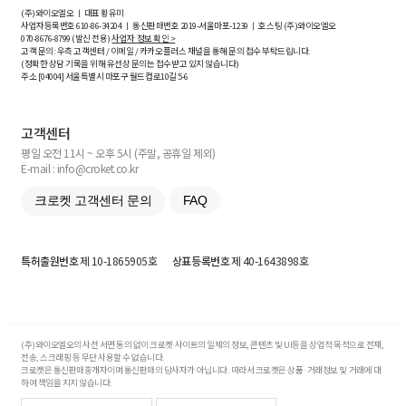
(주)와이오엘오 ㅣ 대표 황유미
사업자등록번호
610-86-34204
ㅣ 통신판매번호 2019-서울마포-1239 ㅣ 호스팅 (주)와이오엘오
070-8676-8799 (발신 전용)
사업자 정보 확인 >
고객 문의: 우측 고객센터 / 이메일 / 카카오플러스 채널을 통해 문의 접수 부탁드립니다.
(정확한 상담 기록을 위해 유선상 문의는 접수받고 있지 않습니다)
주소 [
04004
] 서울특별시 마포구 월드컵로10길
5-6
고객센터
평일 오전 11시 ~ 오후 5시 (주말, 공휴일 제외)
E-mail : info@croket.co.kr
크로켓 고객센터 문의
FAQ
특허출원번호
제 10-1865905호
상표등록번호
제 40-1643898호
(주)와이오엘오의 사전 서면 동의 없이 크로켓 사이트의 일체의 정보, 콘텐츠 및 UI등을 상업적 목적으로 전재,
전송, 스크래핑 등 무단 사용할 수 없습니다.
크로켓은 통신판매중개자이며 통신판매의 당사자가 아닙니다. 따라서 크로켓은 상품·거래정보 및 거래에 대
하여 책임을 지지 않습니다.