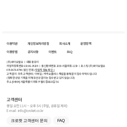
이용약관
개인정보처리방침
회사소개
운영정책
이용방법
공지사항
이벤트
FAQ
(주)와이오엘오 ㅣ 대표 황유미
사업자등록번호
610-86-34204
ㅣ 통신판매번호 2019-서울마포-1239 ㅣ 호스팅 (주)와이오엘오
070-8676-8799 (발신 전용)
사업자 정보 확인 >
고객 문의: 우측 고객센터 / 이메일 / 카카오플러스 채널을 통해 문의 접수 부탁드립니다.
(정확한 상담 기록을 위해 유선상 문의는 접수받고 있지 않습니다)
주소 [
04004
] 서울특별시 마포구 월드컵로10길
5-6
고객센터
평일 오전 11시 ~ 오후 5시 (주말, 공휴일 제외)
E-mail : info@croket.co.kr
크로켓 고객센터 문의
FAQ