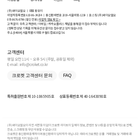
(주)와이오엘오 ㅣ 대표 황유미
사업자등록번호
610-86-34204
ㅣ 통신판매번호 2019-서울마포-1239 ㅣ 호스팅 (주)와이오엘오
070-8676-8799 (발신 전용)
사업자 정보 확인 >
고객 문의: 우측 고객센터 / 이메일 / 카카오플러스 채널을 통해 문의 접수 부탁드립니다.
(정확한 상담 기록을 위해 유선상 문의는 접수받고 있지 않습니다)
주소 [
04004
] 서울특별시 마포구 월드컵로10길
5-6
고객센터
평일 오전 11시 ~ 오후 5시 (주말, 공휴일 제외)
E-mail : info@croket.co.kr
크로켓 고객센터 문의
FAQ
특허출원번호
제 10-1865905호
상표등록번호
제 40-1643898호
(주)와이오엘오의 사전 서면 동의 없이 크로켓 사이트의 일체의 정보, 콘텐츠 및 UI등을 상업적 목적으로 전재,
전송, 스크래핑 등 무단 사용할 수 없습니다.
크로켓은 통신판매중개자이며 통신판매의 당사자가 아닙니다. 따라서 크로켓은 상품·거래정보 및 거래에 대
하여 책임을 지지 않습니다.