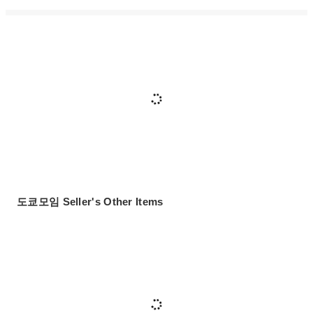
도쿄모임 Seller's Other Items