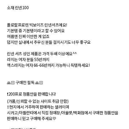
소재 린넨100
폴로랄프로렌 빅보이즈 린넨셔츠에요!
기본템 중 기본템이라고 할 수 있어요
여름엔 진짜 이만한 게 없죠
덥지만 실내에서 추우신 분들 걸치시기도 너무 좋구요
린넨 셔츠 성인 제품은 가격 두배 이상에요^^
라지는 여자 분들 55반까지
엑스라지는 여자 66-66반까지 가능하니 득템하세요!
🙏🏻 구매전 필독 🙏🏻
❗️200프로 정품만을 판매합니다
(가품/신뢰할 수 없는 사이트 취급 안함)
‼️현지에서 거주하며 판매하는 셀러이며
시카고/아틀란타에서 직접 정매장/아울렛/백화점에서 구매한 정품만을
판매하니 믿고 구매해 주세요💛