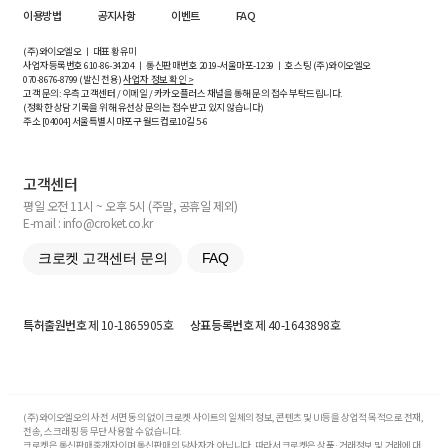
이용방법
공지사항
이벤트
FAQ
(주)와이오엘오 ㅣ 대표 황유미
사업자등록번호
610-86-34204
ㅣ 통신판매번호 2019-서울마포-1239 ㅣ 호스팅 (주)와이오엘오
070-8676-8799 (발신 전용)
사업자 정보 확인 >
고객 문의: 우측 고객센터 / 이메일 / 카카오플러스 채널을 통해 문의 접수 부탁드립니다.
(정확한 상담 기록을 위해 유선상 문의는 접수받고 있지 않습니다)
주소 [
04004
] 서울특별시 마포구 월드컵로10길
5-6
고객센터
평일 오전 11시 ~ 오후 5시 (주말, 공휴일 제외)
E-mail : info@croket.co.kr
크로켓 고객센터 문의
FAQ
특허출원번호
제 10-1865905호
상표등록번호
제 40-1643898호
(주)와이오엘오의 사전 서면 동의 없이 크로켓 사이트의 일체의 정보, 콘텐츠 및 UI등을 상업적 목적으로 전재,
전송, 스크래핑 등 무단 사용할 수 없습니다.
크로켓은 통신판매중개자이며 통신판매의 당사자가 아닙니다. 따라서 크로켓은 상품·거래정보 및 거래에 대