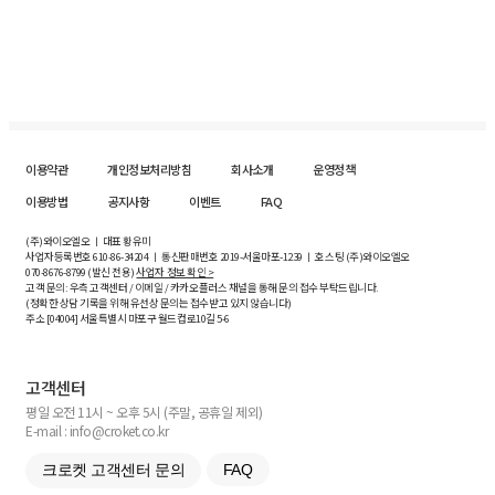
이용약관
개인정보처리방침
회사소개
운영정책
이용방법
공지사항
이벤트
FAQ
(주)와이오엘오 ㅣ 대표 황유미
사업자등록번호
610-86-34204
ㅣ 통신판매번호 2019-서울마포-1239 ㅣ 호스팅 (주)와이오엘오
070-8676-8799 (발신 전용)
사업자 정보 확인 >
고객 문의: 우측 고객센터 / 이메일 / 카카오플러스 채널을 통해 문의 접수 부탁드립니다.
(정확한 상담 기록을 위해 유선상 문의는 접수받고 있지 않습니다)
주소 [
04004
] 서울특별시 마포구 월드컵로10길
5-6
고객센터
평일 오전 11시 ~ 오후 5시 (주말, 공휴일 제외)
E-mail : info@croket.co.kr
크로켓 고객센터 문의
FAQ