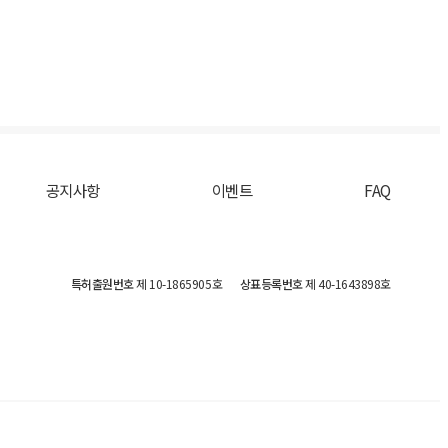
공지사항
이벤트
FAQ
특허출원번호
제 10-1865905호
상표등록번호
제 40-1643898호