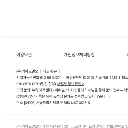
이용약관
개인정보처리방침
(주)와이오엘오 ㅣ 대표 황유미
사업자등록번호
610-86-34204
ㅣ 통신판매번호 2019-서울마포-1239 ㅣ 호
070-8676-8799 (발신 전용)
사업자 정보 확인 >
고객 문의: 우측 고객센터 / 이메일 / 카카오플러스 채널을 통해 문의 접수 부
(정확한 상담 기록을 위해 유선상 문의는 접수받고 있지 않습니다)
주소 [
04004
] 서울특별시 마포구 월드컵로10길
5-6
(주)와이오엘오의 사전 서면 동의 없이 크로켓 사이트의 일체의 정보, 콘텐츠 및 