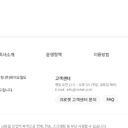
회사소개
운영정책
이용방법
스팅 (주)와이오엘오
고객센터
평일 오전 11시 ~ 오후 5시 (주말, 공휴일 제외)
E-mail : info@croket.co.kr
탁드립니다.
크로켓 고객센터 문의
FAQ
UI등을 상업적 목적으로 전재, 전송, 스크래핑 등 무단 사용할 수 없습니다.