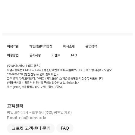
이용약관
개인정보처리방침
회사소개
운영정책
이용방법
공지사항
이벤트
FAQ
(주)와이오엘오 ㅣ 대표 황유미
사업자등록번호
610-86-34204
ㅣ 통신판매번호 2019-서울마포-1239 ㅣ 호스팅 (주)와이오엘오
070-8676-8799 (발신 전용)
사업자 정보 확인 >
고객 문의: 우측 고객센터 / 이메일 / 카카오플러스 채널을 통해 문의 접수 부탁드립니다.
(정확한 상담 기록을 위해 유선상 문의는 접수받고 있지 않습니다)
주소 [
04004
] 서울특별시 마포구 월드컵로10길
5-6
고객센터
평일 오전 11시 ~ 오후 5시 (주말, 공휴일 제외)
E-mail : info@croket.co.kr
크로켓 고객센터 문의
FAQ