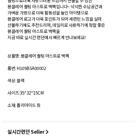
퀄팅으로더욱 사랑스러운 느낌까지 연출할 수 있는
몽클레어 퀄팅 아스트로 백팩입니다~ 넉넉한 수납공간과
가벼운 가방으로 더욱 활동성을 높인 아이템으로
몽클레어 로고가 더욱 포인트가 되어 세련된 느낌을 살려
선물하기에도 추천드리며, 데일리로 사용하기에 정말 좋은
몽클레어 퀄팅 아스트로 백팩을
지금 바로 실시간 런던에서 빠르게 만나보세요!
상품명: 몽클레어 퀄팅 아스트로 백팩
품번: H109B5A00002
색상: 블랙
사이즈:35*32*15CM
소재: 폴리아미드 등
실시간런던 Seller