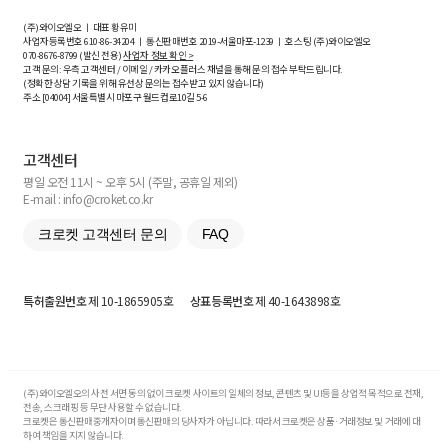
(주)와이오엘오 ㅣ 대표 황유미
사업자등록번호
610-86-34204
ㅣ 통신판매번호 2019-서울마포-1239 ㅣ 호스팅 (주)와이오엘오
070-8676-8799 (발신 전용)
사업자 정보 확인 >
고객 문의: 우측 고객센터 / 이메일 / 카카오플러스 채널을 통해 문의 접수 부탁드립니다.
(정확한 상담 기록을 위해 유선상 문의는 접수받고 있지 않습니다)
주소 [
04004
] 서울특별시 마포구 월드컵로10길
5-6
고객센터
평일 오전 11시 ~ 오후 5시 (주말, 공휴일 제외)
E-mail : info@croket.co.kr
크로켓 고객센터 문의
FAQ
특허출원번호
제 10-1865905호
상표등록번호
제 40-1643898호
(주)와이오엘오의 사전 서면 동의 없이 크로켓 사이트의 일체의 정보, 콘텐츠 및 UI등을 상업적 목적으로 전재,
전송, 스크래핑 등 무단 사용할 수 없습니다.
크로켓은 통신판매중개자이며 통신판매의 당사자가 아닙니다. 따라서 크로켓은 상품·거래정보 및 거래에 대
하여 책임을 지지 않습니다.