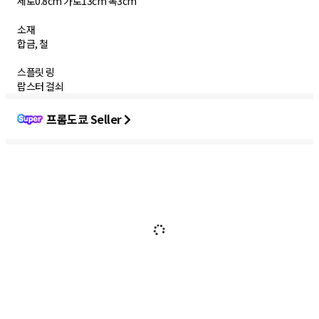
세로0.8cm 가로13cm 폭3cm
소재
합금, 철
스플릿 링
랍스터 걸쇠
프롬도쿄 Seller