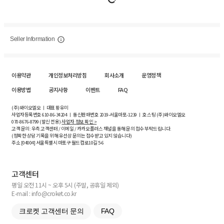
Seller Information
이용약관
개인정보처리방침
회사소개
운영정책
이용방법
공지사항
이벤트
FAQ
(주)와이오엘오 ㅣ 대표 황유미
사업자등록번호
610-86-34204
ㅣ 통신판매번호 2019-서울마포-1239 ㅣ 호스팅 (주)와이오엘오
070-8676-8799 (발신 전용)
사업자 정보 확인 >
고객 문의: 우측 고객센터 / 이메일 / 카카오플러스 채널을 통해 문의 접수 부탁드립니다.
(정확한 상담 기록을 위해 유선상 문의는 접수받고 있지 않습니다)
주소 [
04004
] 서울특별시 마포구 월드컵로10길
5-6
고객센터
평일 오전 11시 ~ 오후 5시 (주말, 공휴일 제외)
E-mail : info@croket.co.kr
크로켓 고객센터 문의
FAQ