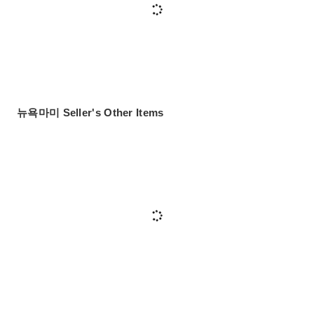
뉴욕마미 Seller's Other Items