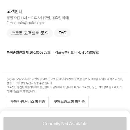
고객센터
평일 오전 11시 ~ 오후 5시 (주말, 공휴일 제외)
E-mail : info@croket.co.kr
크로켓 고객센터 문의
FAQ
특허출원번호
제 10-1865905호
상표등록번호
제 40-1643898호
(주)와이오엘오의 사전 서면 동의 없이 크로켓 사이트의 일체의 정보, 콘텐츠 및 UI등을 상업적 목적으로 전재,
전송, 스크래핑 등 무단 사용할 수 없습니다.
크로켓은 통신판매중개자이며 통신판매의 당사자가 아닙니다. 따라서 크로켓은 상품·거래정보 및 거래에 대
하여 책임을 지지 않습니다.
구매안전서비스 확인증
구매보증보험 확인증
Copyright© 2017-2026 YOLO Co, Ltd. All rights reserved.
Currently Not Available