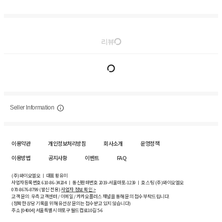
리뷰
Seller Information
이용약관
개인정보처리방침
회사소개
운영정책
이용방법
공지사항
이벤트
FAQ
(주)와이오엘오 ㅣ 대표 황유미
사업자등록번호
610-86-34204
ㅣ 통신판매번호 2019-서울마포-1239 ㅣ 호스팅 (주)와이오엘오
070-8676-8799 (발신 전용)
사업자 정보 확인 >
고객 문의: 우측 고객센터 / 이메일 / 카카오플러스 채널을 통해 문의 접수 부탁드립니다.
(정확한 상담 기록을 위해 유선상 문의는 접수받고 있지 않습니다)
주소 [
04004
] 서울특별시 마포구 월드컵로10길
5-6