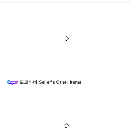
도쿄바바 Seller's Other Items