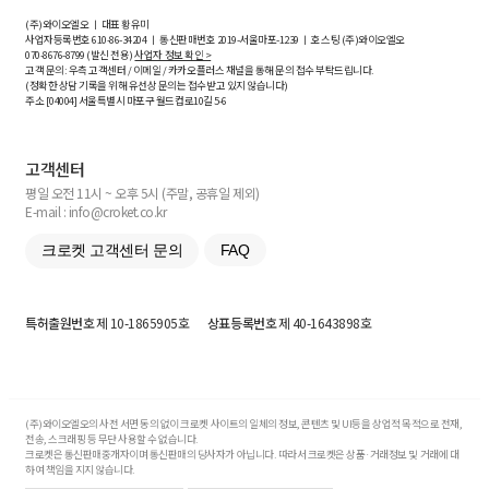
(주)와이오엘오 ㅣ 대표 황유미
사업자등록번호
610-86-34204
ㅣ 통신판매번호 2019-서울마포-1239 ㅣ 호스팅 (주)와이오엘오
070-8676-8799 (발신 전용)
사업자 정보 확인 >
고객 문의: 우측 고객센터 / 이메일 / 카카오플러스 채널을 통해 문의 접수 부탁드립니다.
(정확한 상담 기록을 위해 유선상 문의는 접수받고 있지 않습니다)
주소 [
04004
] 서울특별시 마포구 월드컵로10길
5-6
고객센터
평일 오전 11시 ~ 오후 5시 (주말, 공휴일 제외)
E-mail : info@croket.co.kr
크로켓 고객센터 문의
FAQ
특허출원번호
제 10-1865905호
상표등록번호
제 40-1643898호
(주)와이오엘오의 사전 서면 동의 없이 크로켓 사이트의 일체의 정보, 콘텐츠 및 UI등을 상업적 목적으로 전재,
전송, 스크래핑 등 무단 사용할 수 없습니다.
크로켓은 통신판매중개자이며 통신판매의 당사자가 아닙니다. 따라서 크로켓은 상품·거래정보 및 거래에 대
하여 책임을 지지 않습니다.