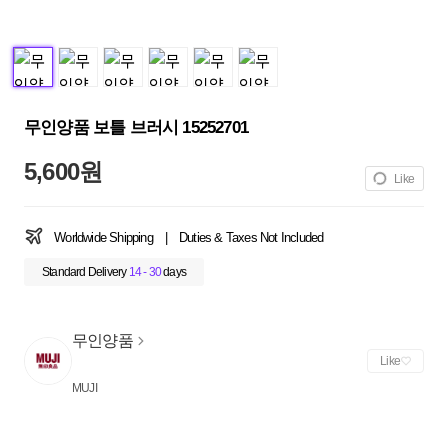
무인양품 보틀 브러시 15252701
5,600원
Like
Worldwide Shipping
|
Duties & Taxes Not Included
Standard Delivery
14 - 30
days
무인양품
Like
MUJI