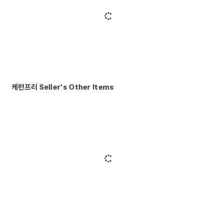
케런프리 Seller's Other Items