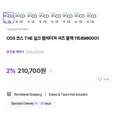
1 bought the item
COS 코스 THE 실크 블레이져 셔츠 블랙 1158980001
215,000원
앱 전용 혜택가
2%
210,700원
Like
Worldwide Shipping
|
Duties & Taxes Not Included
Standard Delivery
14 - 30
days