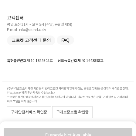
고객센터
평일 오전 11시 ~ 오후 5시 (주말, 공휴일 제외)
E-mail : info@croket.co.kr
크로켓 고객센터 문의
FAQ
특허출원번호
제 10-1865905호
상표등록번호
제 40-1643898호
(주)와이오엘오의 사전 서면 동의 없이 크로켓 사이트의 일체의 정보, 콘텐츠 및 UI등을 상업적 목적으로 전재,
전송, 스크래핑 등 무단 사용할 수 없습니다.
크로켓은 통신판매중개자이며 통신판매의 당사자가 아닙니다. 따라서 크로켓은 상품·거래정보 및 거래에 대
하여 책임을 지지 않습니다.
구매안전서비스 확인증
구매보증보험 확인증
Copyright© 2017-2026 YOLO Co, Ltd. All rights reserved.
Currently Not Available