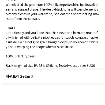
We selected the premium 100% silk crepe de chine for its soft sh
een and elegant drape. The deep-black tone will complement s
o many pieces in your wardrobe, not least the coordinating max
i skirt from the capsule.
CRAFT​
Look closely and you'll see that the sleeve and hem are masterf
ully finished with delicate picot edges for subtle contrast. Tucke
d inside is a pair of grosgrain hanger loops, so you needn't worr
y about warping the shape when it's not in use.
100% Silk / Dry clean
Back length of size EU 36 is 69.5cm / Model wears a size EU 36
케런프리 Seller