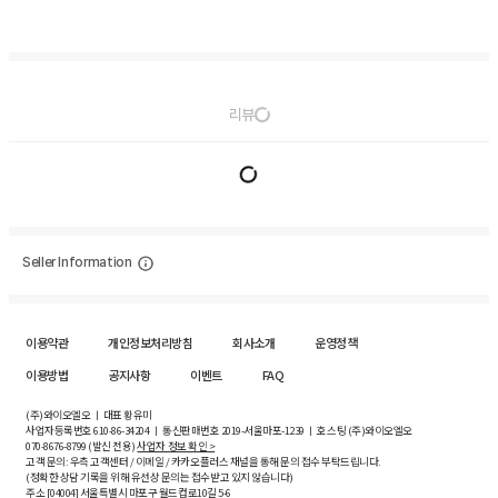
리뷰
Seller Information
이용약관
개인정보처리방침
회사소개
운영정책
이용방법
공지사항
이벤트
FAQ
(주)와이오엘오 ㅣ 대표 황유미
사업자등록번호
610-86-34204
ㅣ 통신판매번호 2019-서울마포-1239 ㅣ 호스팅 (주)와이오엘오
070-8676-8799 (발신 전용)
사업자 정보 확인 >
고객 문의: 우측 고객센터 / 이메일 / 카카오플러스 채널을 통해 문의 접수 부탁드립니다.
(정확한 상담 기록을 위해 유선상 문의는 접수받고 있지 않습니다)
주소 [
04004
] 서울특별시 마포구 월드컵로10길
5-6