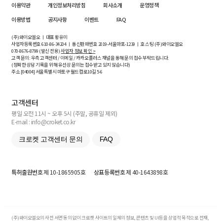
이용약관
개인정보처리방침
회사소개
운영정책
이용방법
공지사항
이벤트
FAQ
(주)와이오엘오 ㅣ 대표 황유미
사업자등록번호
610-86-34204
ㅣ 통신판매번호 2019-서울마포-1239 ㅣ 호스팅 (주)와이오엘오
070-8676-8799 (발신 전용)
사업자 정보 확인 >
고객 문의: 우측 고객센터 / 이메일 / 카카오플러스 채널을 통해 문의 접수 부탁드립니다.
(정확한 상담 기록을 위해 유선상 문의는 접수받고 있지 않습니다)
주소 [
04004
] 서울특별시 마포구 월드컵로10길
5-6
고객센터
평일 오전 11시 ~ 오후 5시 (주말, 공휴일 제외)
E-mail : info@croket.co.kr
크로켓 고객센터 문의
FAQ
특허출원번호
제 10-1865905호
상표등록번호
제 40-1643898호
(주)와이오엘오의 사전 서면 동의 없이 크로켓 사이트의 일체의 정보, 콘텐츠 및 UI등을 상업적 목적으로 전재,