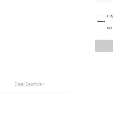
미
MIU 
Detail Description