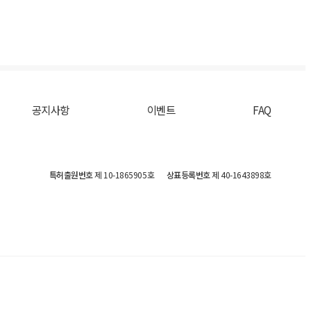
공지사항
이벤트
FAQ
특허출원번호
제 10-1865905호
상표등록번호
제 40-1643898호