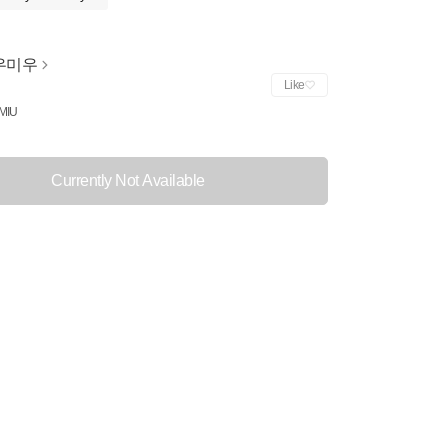
우미우
Like
MIU
Currently Not Available