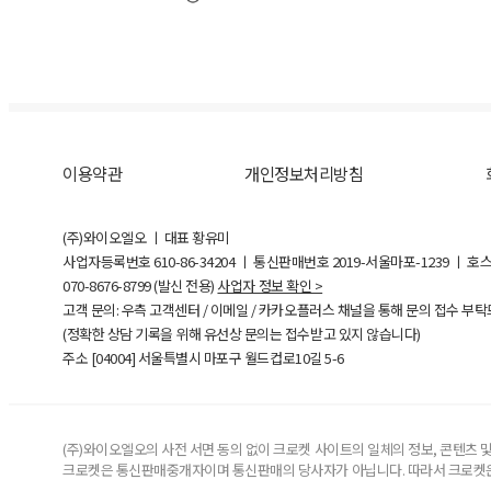
이용약관
개인정보처리방침
(주)와이오엘오 ㅣ 대표 황유미
사업자등록번호
610-86-34204
ㅣ 통신판매번호 2019-서울마포-1239 ㅣ 호
070-8676-8799 (발신 전용)
사업자 정보 확인 >
고객 문의: 우측 고객센터 / 이메일 / 카카오플러스 채널을 통해 문의 접수 부
(정확한 상담 기록을 위해 유선상 문의는 접수받고 있지 않습니다)
주소 [
04004
] 서울특별시 마포구 월드컵로10길
5-6
(주)와이오엘오의 사전 서면 동의 없이 크로켓 사이트의 일체의 정보, 콘텐츠 및 
크로켓은 통신판매중개자이며 통신판매의 당사자가 아닙니다. 따라서 크로켓은