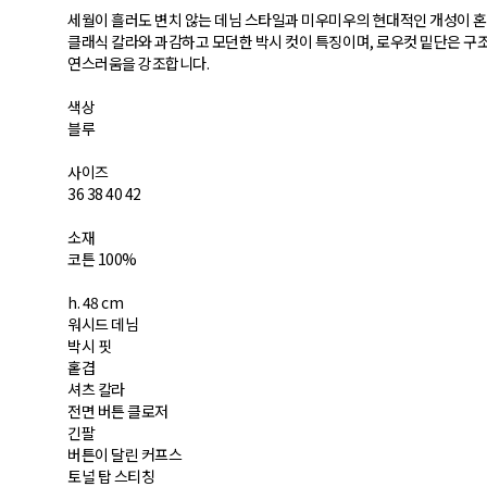
세월이 흘러도 변치 않는 데님 스타일과 미우미우의 현대적인 개성이 
클래식 칼라와 과감하고 모던한 박시 컷이 특징이며, 로우컷 밑단은 구
연스러움을 강조합니다.
색상
블루
사이즈
36 38 40 42
소재
코튼 100%
h. 48 cm
워시드 데님
박시 핏
홑겹
셔츠 칼라
전면 버튼 클로저
긴팔
버튼이 달린 커프스
토널 탑 스티칭