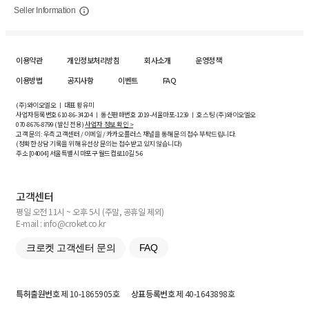
Seller Information
이용약관
개인정보처리방침
회사소개
운영정책
이용방법
공지사항
이벤트
FAQ
(주)와이오엘오 ㅣ 대표 황유미
사업자등록번호
610-86-34204
ㅣ 통신판매번호 2019-서울마포-1239 ㅣ 호스팅 (주)와이오엘오
070-8676-8799 (발신 전용)
사업자 정보 확인 >
고객 문의: 우측 고객센터 / 이메일 / 카카오플러스 채널을 통해 문의 접수 부탁드립니다.
(정확한 상담 기록을 위해 유선상 문의는 접수받고 있지 않습니다)
주소 [
04004
] 서울특별시 마포구 월드컵로10길
5-6
고객센터
평일 오전 11시 ~ 오후 5시 (주말, 공휴일 제외)
E-mail : info@croket.co.kr
크로켓 고객센터 문의
FAQ
특허출원번호
제 10-1865905호
상표등록번호
제 40-1643898호