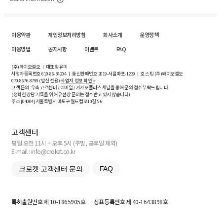
이용약관
개인정보처리방침
회사소개
운영정책
이용방법
공지사항
이벤트
FAQ
(주)와이오엘오 ㅣ 대표 황유미
사업자등록번호
610-86-34204
ㅣ 통신판매번호 2019-서울마포-1239 ㅣ 호스팅 (주)와이오엘오
070-8676-8799 (발신 전용)
사업자 정보 확인 >
고객 문의: 우측 고객센터 / 이메일 / 카카오플러스 채널을 통해 문의 접수 부탁드립니다.
(정확한 상담 기록을 위해 유선상 문의는 접수받고 있지 않습니다)
주소 [
04004
] 서울특별시 마포구 월드컵로10길
5-6
고객센터
평일 오전 11시 ~ 오후 5시 (주말, 공휴일 제외)
E-mail : info@croket.co.kr
크로켓 고객센터 문의
FAQ
특허출원번호
제 10-1865905호
상표등록번호
제 40-1643898호