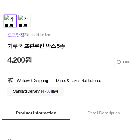
도쿄맛집
23 bought the item
가루쿡 포핀쿠킨 박스 5종
4,200원
Like
Worldwide Shipping
|
Duties & Taxes Not Included
Standard Delivery
14 - 30
days
Product Information
Detail Description