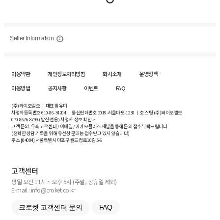
Seller Information
이용약관
개인정보처리방침
회사소개
운영정책
이용방법
공지사항
이벤트
FAQ
(주)와이오엘오 ㅣ 대표 황유미
사업자등록번호
610-86-34204
ㅣ 통신판매번호 2019-서울마포-1239 ㅣ 호스팅 (주)와이오엘오
070-8676-8799 (발신 전용)
사업자 정보 확인 >
고객 문의: 우측 고객센터 / 이메일 / 카카오플러스 채널을 통해 문의 접수 부탁드립니다.
(정확한 상담 기록을 위해 유선상 문의는 접수받고 있지 않습니다)
주소 [
04004
] 서울특별시 마포구 월드컵로10길
5-6
고객센터
평일 오전 11시 ~ 오후 5시 (주말, 공휴일 제외)
E-mail : info@croket.co.kr
크로켓 고객센터 문의
FAQ