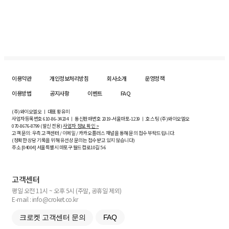
이용약관
개인정보처리방침
회사소개
운영정책
이용방법
공지사항
이벤트
FAQ
(주)와이오엘오 ㅣ 대표 황유미
사업자등록번호
610-86-34204
ㅣ 통신판매번호 2019-서울마포-1239 ㅣ 호스팅 (주)와이오엘오
070-8676-8799 (발신 전용)
사업자 정보 확인 >
고객 문의: 우측 고객센터 / 이메일 / 카카오플러스 채널을 통해 문의 접수 부탁드립니다.
(정확한 상담 기록을 위해 유선상 문의는 접수받고 있지 않습니다)
주소 [
04004
] 서울특별시 마포구 월드컵로10길
5-6
고객센터
평일 오전 11시 ~ 오후 5시 (주말, 공휴일 제외)
E-mail : info@croket.co.kr
크로켓 고객센터 문의
FAQ