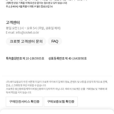
(정확한 상담 기록을 위해 유선상 문의는 접수받고 있지 않습니다)
주소 [
04004
] 서울특별시 마포구 월드컵로10길
5-6
고객센터
평일 오전 11시 ~ 오후 5시 (주말, 공휴일 제외)
E-mail : info@croket.co.kr
크로켓 고객센터 문의
FAQ
특허출원번호
제 10-1865905호
상표등록번호
제 40-1643898호
(주)와이오엘오의 사전 서면 동의 없이 크로켓 사이트의 일체의 정보, 콘텐츠 및 UI등을 상업적 목적으로 전재,
전송, 스크래핑 등 무단 사용할 수 없습니다.
크로켓은 통신판매중개자이며 통신판매의 당사자가 아닙니다. 따라서 크로켓은 상품·거래정보 및 거래에 대
하여 책임을 지지 않습니다.
구매안전서비스 확인증
구매보증보험 확인증
Copyright© 2017-2026 YOLO Co, Ltd. All rights reserved.