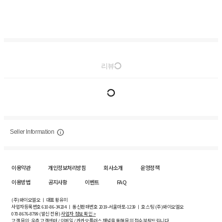
리뷰
Seller Information
이용약관
개인정보처리방침
회사소개
운영정책
이용방법
공지사항
이벤트
FAQ
(주)와이오엘오 ㅣ 대표 황유미
사업자등록번호
610-86-34204
ㅣ 통신판매번호 2019-서울마포-1239 ㅣ 호스팅 (주)와이오엘오
070-8676-8799 (발신 전용)
사업자 정보 확인 >
고객 문의: 우측 고객센터 / 이메일 / 카카오플러스 채널을 통해 문의 접수 부탁드립니다.