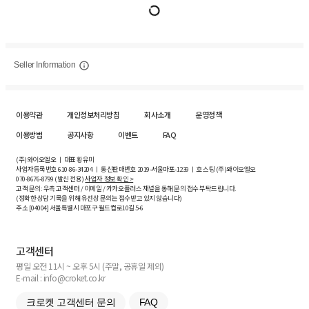
Seller Information
이용약관
개인정보처리방침
회사소개
운영정책
이용방법
공지사항
이벤트
FAQ
(주)와이오엘오 ㅣ 대표 황유미
사업자등록번호
610-86-34204
ㅣ 통신판매번호 2019-서울마포-1239 ㅣ 호스팅 (주)와이오엘오
070-8676-8799 (발신 전용)
사업자 정보 확인 >
고객 문의: 우측 고객센터 / 이메일 / 카카오플러스 채널을 통해 문의 접수 부탁드립니다.
(정확한 상담 기록을 위해 유선상 문의는 접수받고 있지 않습니다)
주소 [
04004
] 서울특별시 마포구 월드컵로10길
5-6
고객센터
평일 오전 11시 ~ 오후 5시 (주말, 공휴일 제외)
E-mail : info@croket.co.kr
크로켓 고객센터 문의
FAQ