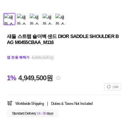
새들 스트랩 숄더백 샌드 DIOR SADDLE SHOULDER B
AG M0455CBAA_M116
4,999,500원
앱 전용 혜택가
1%
4,949,500원
Like
Worldwide Shipping
|
Duties & Taxes Not Included
Standard Delivery
14 - 30
days