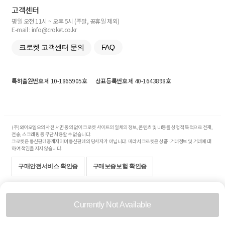
고객센터
평일 오전 11시 ~ 오후 5시 (주말, 공휴일 제외)
E-mail : info@croket.co.kr
크로켓 고객센터 문의
FAQ
특허출원번호
제 10-1865905호
상표등록번호
제 40-1643898호
(주)와이오엘오의 사전 서면 동의 없이 크로켓 사이트의 일체의 정보, 콘텐츠 및 UI등을 상업적 목적으로 전재,
전송, 스크래핑 등 무단 사용할 수 없습니다.
크로켓은 통신판매중개자이며 통신판매의 당사자가 아닙니다. 따라서 크로켓은 상품·거래정보 및 거래에 대
하여 책임을 지지 않습니다.
구매안전서비스 확인증
구매보증보험 확인증
Copyright© 2017-2026 YOLO Co, Ltd. All rights reserved.
Currently Not Available