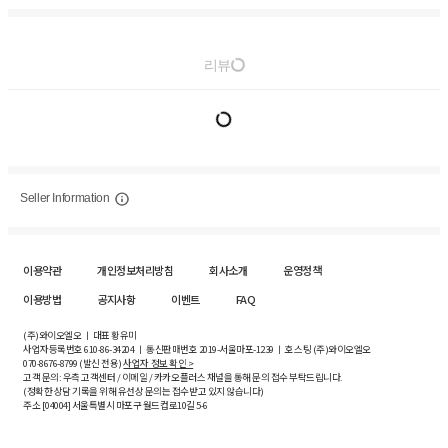
리뷰
Seller Information
이용약관
개인정보처리방침
회사소개
운영정책
이용방법
공지사항
이벤트
FAQ
(주)와이오엘오 ㅣ 대표 황유미
사업자등록번호
610-86-34204
ㅣ 통신판매번호 2019-서울마포-1239 ㅣ 호스팅 (주)와이오엘오
070-8676-8799 (발신 전용)
사업자 정보 확인 >
고객 문의: 우측 고객센터 / 이메일 / 카카오플러스 채널을 통해 문의 접수 부탁드립니다.
(정확한 상담 기록을 위해 유선상 문의는 접수받고 있지 않습니다)
주소 [
04004
] 서울특별시 마포구 월드컵로10길
5-6