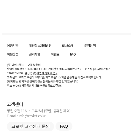
이용약관
개인정보처리방침
회사소개
운영정책
이용방법
공지사항
이벤트
FAQ
(주)와이오엘오 ㅣ 대표 황유미
사업자등록번호
610-86-34204
ㅣ 통신판매번호 2019-서울마포-1239 ㅣ 호스팅 (주)와이오엘오
070-8676-8799 (발신 전용)
사업자 정보 확인 >
고객 문의: 우측 고객센터 / 이메일 / 카카오플러스 채널을 통해 문의 접수 부탁드립니다.
(정확한 상담 기록을 위해 유선상 문의는 접수받고 있지 않습니다)
주소 [
04004
] 서울특별시 마포구 월드컵로10길
5-6
고객센터
평일 오전 11시 ~ 오후 5시 (주말, 공휴일 제외)
E-mail : info@croket.co.kr
크로켓 고객센터 문의
FAQ