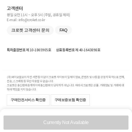
고객센터
평일 오전 11시 ~ 오후 5시 (주말, 공휴일 제외)
E-mail : info@croket.co.kr
크로켓 고객센터 문의
FAQ
특허출원번호
제 10-1865905호
상표등록번호
제 40-1643898호
(주)와이오엘오의 사전 서면 동의 없이 크로켓 사이트의 일체의 정보, 콘텐츠 및 UI등을 상업적 목적으로 전재,
전송, 스크래핑 등 무단 사용할 수 없습니다.
크로켓은 통신판매중개자이며 통신판매의 당사자가 아닙니다. 따라서 크로켓은 상품·거래정보 및 거래에 대
하여 책임을 지지 않습니다.
구매안전서비스 확인증
구매보증보험 확인증
Copyright© 2017-2026 YOLO Co, Ltd. All rights reserved.
Currently Not Available