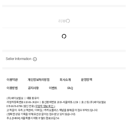
리뷰
Seller Information
이용약관
개인정보처리방침
회사소개
운영정책
이용방법
공지사항
이벤트
FAQ
(주)와이오엘오 ㅣ 대표 황유미
사업자등록번호
610-86-34204
ㅣ 통신판매번호 2019-서울마포-1239 ㅣ 호스팅 (주)와이오엘오
070-8676-8799 (발신 전용)
사업자 정보 확인 >
고객 문의: 우측 고객센터 / 이메일 / 카카오플러스 채널을 통해 문의 접수 부탁드립니다.
(정확한 상담 기록을 위해 유선상 문의는 접수받고 있지 않습니다)
주소 [
04004
] 서울특별시 마포구 월드컵로10길
5-6