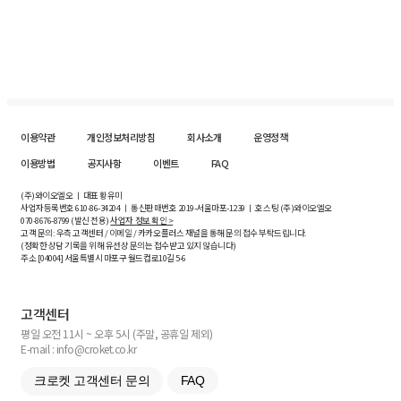
이용약관
개인정보처리방침
회사소개
운영정책
이용방법
공지사항
이벤트
FAQ
(주)와이오엘오 ㅣ 대표 황유미
사업자등록번호
610-86-34204
ㅣ 통신판매번호 2019-서울마포-1239 ㅣ 호스팅 (주)와이오엘오
070-8676-8799 (발신 전용)
사업자 정보 확인 >
고객 문의: 우측 고객센터 / 이메일 / 카카오플러스 채널을 통해 문의 접수 부탁드립니다.
(정확한 상담 기록을 위해 유선상 문의는 접수받고 있지 않습니다)
주소 [
04004
] 서울특별시 마포구 월드컵로10길
5-6
고객센터
평일 오전 11시 ~ 오후 5시 (주말, 공휴일 제외)
E-mail : info@croket.co.kr
크로켓 고객센터 문의
FAQ