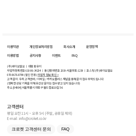
이용약관
개인정보처리방침
회사소개
운영정책
이용방법
공지사항
이벤트
FAQ
(주)와이오엘오 ㅣ 대표 황유미
사업자등록번호
610-86-34204
ㅣ 통신판매번호 2019-서울마포-1239 ㅣ 호스팅 (주)와이오엘오
070-8676-8799 (발신 전용)
사업자 정보 확인 >
고객 문의: 우측 고객센터 / 이메일 / 카카오플러스 채널을 통해 문의 접수 부탁드립니다.
(정확한 상담 기록을 위해 유선상 문의는 접수받고 있지 않습니다)
주소 [
04004
] 서울특별시 마포구 월드컵로10길
5-6
고객센터
평일 오전 11시 ~ 오후 5시 (주말, 공휴일 제외)
E-mail : info@croket.co.kr
크로켓 고객센터 문의
FAQ