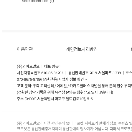
Seller Information
이용약관
개인정보처리방침
(주)와이오엘오 ㅣ 대표 황유미
사업자등록번호
610-86-34204
ㅣ 통신판매번호 2019-서울마포-1239 ㅣ 호
070-8676-8799 (발신 전용)
사업자 정보 확인 >
고객 문의: 우측 고객센터 / 이메일 / 카카오플러스 채널을 통해 문의 접수 부
(정확한 상담 기록을 위해 유선상 문의는 접수받고 있지 않습니다)
주소 [
04004
] 서울특별시 마포구 월드컵로10길
5-6
(주)와이오엘오의 사전 서면 동의 없이 크로켓 사이트의 일체의 정보, 콘텐츠 및 
크로켓은 통신판매중개자이며 통신판매의 당사자가 아닙니다. 따라서 크로켓은