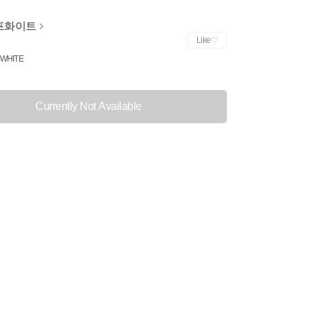
프화이트
Like
-WHITE
Currently Not Available