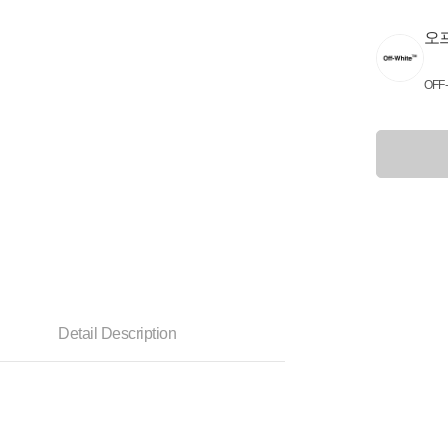
오
OFF
Detail Description