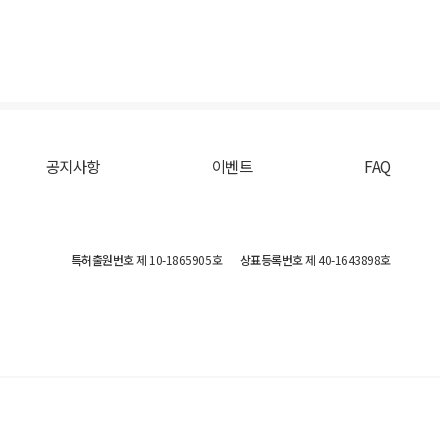
공지사항
이벤트
FAQ
특허출원번호
제 10-1865905호
상표등록번호
제 40-1643898호