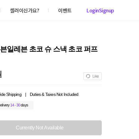
셀러이신가요?
이벤트
Login
Signup
븐일레븐 초코 슈 스낵 초코 퍼프
원
Like
ide Shipping
|
Duties & Taxes Not Included
elivery
14 - 30
days
Currently Not Available