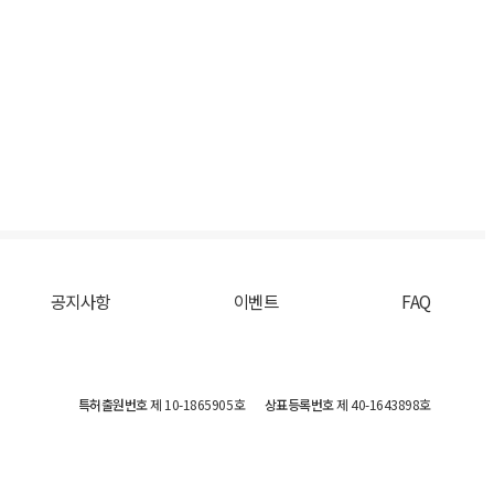
공지사항
이벤트
FAQ
특허출원번호
제 10-1865905호
상표등록번호
제 40-1643898호