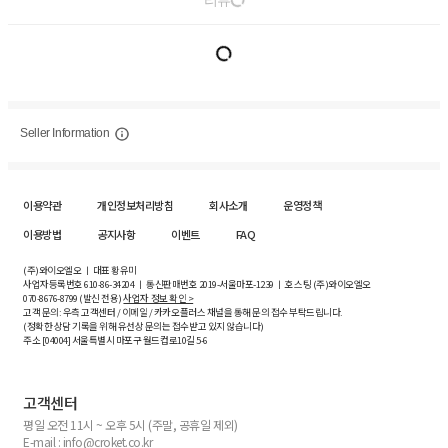
리뷰
Seller Information
이용약관
개인정보처리방침
회사소개
운영정책
이용방법
공지사항
이벤트
FAQ
(주)와이오엘오 ㅣ 대표 황유미
사업자등록번호
610-86-34204
ㅣ 통신판매번호 2019-서울마포-1239 ㅣ 호스팅 (주)와이오엘오
070-8676-8799 (발신 전용)
사업자 정보 확인 >
고객 문의: 우측 고객센터 / 이메일 / 카카오플러스 채널을 통해 문의 접수 부탁드립니다.
(정확한 상담 기록을 위해 유선상 문의는 접수받고 있지 않습니다)
주소 [
04004
] 서울특별시 마포구 월드컵로10길
5-6
고객센터
평일 오전 11시 ~ 오후 5시 (주말, 공휴일 제외)
E-mail : info@croket.co.kr