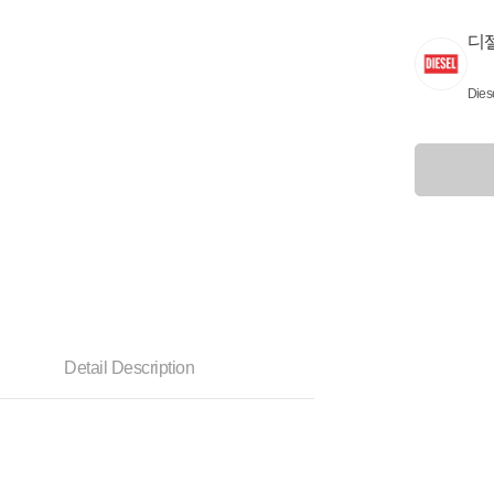
디
Dies
Detail Description