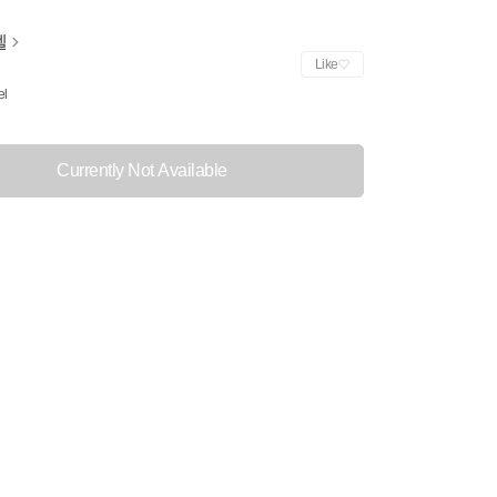
젤
Like
el
Currently Not Available