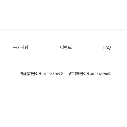
공지사항
이벤트
FAQ
특허출원번호
제 10-1865905호
상표등록번호
제 40-1643898호