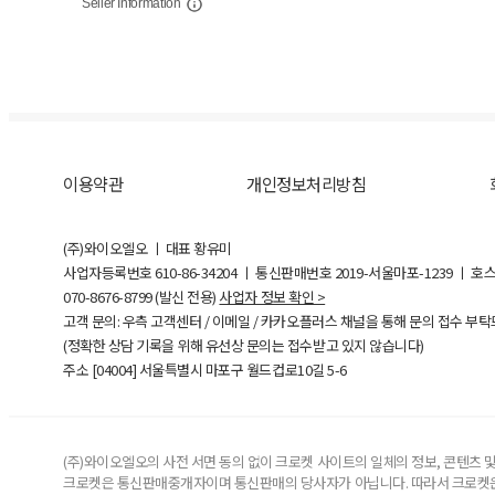
Seller Information
이용약관
개인정보처리방침
(주)와이오엘오 ㅣ 대표 황유미
사업자등록번호
610-86-34204
ㅣ 통신판매번호 2019-서울마포-1239 ㅣ 호
070-8676-8799 (발신 전용)
사업자 정보 확인 >
고객 문의: 우측 고객센터 / 이메일 / 카카오플러스 채널을 통해 문의 접수 부
(정확한 상담 기록을 위해 유선상 문의는 접수받고 있지 않습니다)
주소 [
04004
] 서울특별시 마포구 월드컵로10길
5-6
(주)와이오엘오의 사전 서면 동의 없이 크로켓 사이트의 일체의 정보, 콘텐츠 및 
크로켓은 통신판매중개자이며 통신판매의 당사자가 아닙니다. 따라서 크로켓은