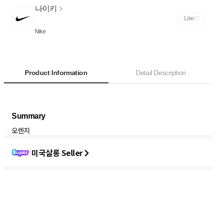
나이키
Like
Nike
Product Information
Detail Description
오렌지
미국살롱 Seller