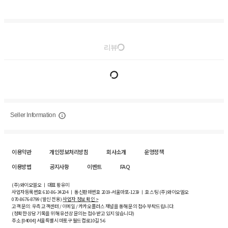
리뷰
Seller Information
이용약관
개인정보처리방침
회사소개
운영정책
이용방법
공지사항
이벤트
FAQ
(주)와이오엘오 ㅣ 대표 황유미
사업자등록번호
610-86-34204
ㅣ 통신판매번호 2019-서울마포-1239 ㅣ 호스팅 (주)와이오엘오
070-8676-8799 (발신 전용)
사업자 정보 확인 >
고객 문의: 우측 고객센터 / 이메일 / 카카오플러스 채널을 통해 문의 접수 부탁드립니다.
(정확한 상담 기록을 위해 유선상 문의는 접수받고 있지 않습니다)
주소 [
04004
] 서울특별시 마포구 월드컵로10길
5-6