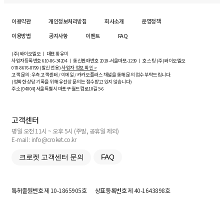
이용약관
개인정보처리방침
회사소개
운영정책
이용방법
공지사항
이벤트
FAQ
(주)와이오엘오 ㅣ 대표 황유미
사업자등록번호
610-86-34204
ㅣ 통신판매번호 2019-서울마포-1239 ㅣ 호스팅 (주)와이오엘오
070-8676-8799 (발신 전용)
사업자 정보 확인 >
고객 문의: 우측 고객센터 / 이메일 / 카카오플러스 채널을 통해 문의 접수 부탁드립니다.
(정확한 상담 기록을 위해 유선상 문의는 접수받고 있지 않습니다)
주소 [
04004
] 서울특별시 마포구 월드컵로10길
5-6
고객센터
평일 오전 11시 ~ 오후 5시 (주말, 공휴일 제외)
E-mail : info@croket.co.kr
크로켓 고객센터 문의
FAQ
특허출원번호
제 10-1865905호
상표등록번호
제 40-1643898호