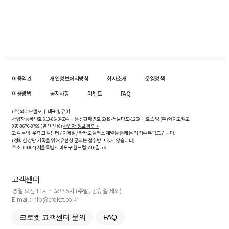
이용약관
개인정보처리방침
회사소개
운영정책
이용방법
공지사항
이벤트
FAQ
(주)와이오엘오 ㅣ 대표 황유미
사업자등록번호
610-86-34204
ㅣ 통신판매번호 2019-서울마포-1239 ㅣ 호스팅 (주)와이오엘오
070-8676-8799 (발신 전용)
사업자 정보 확인 >
고객 문의: 우측 고객센터 / 이메일 / 카카오플러스 채널을 통해 문의 접수 부탁드립니다.
(정확한 상담 기록을 위해 유선상 문의는 접수받고 있지 않습니다)
주소 [
04004
] 서울특별시 마포구 월드컵로10길
5-6
고객센터
평일 오전 11시 ~ 오후 5시 (주말, 공휴일 제외)
E-mail : info@croket.co.kr
크로켓 고객센터 문의
FAQ